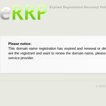
Expired Registration Recovery Pol
Please notice:
Bitte beachten Sie:
This domain name registration has expired and renewal or dele
Diese Domainregistrierung ist abgelaufen und die Verläng
are the registrant and want to renew the domain name, please 
Domain stehen an. Wenn Sie der Registrant sind und di
service provider.
verlängern möchten, kontaktieren Sie bitte Ihren Service-Provid
© 2026